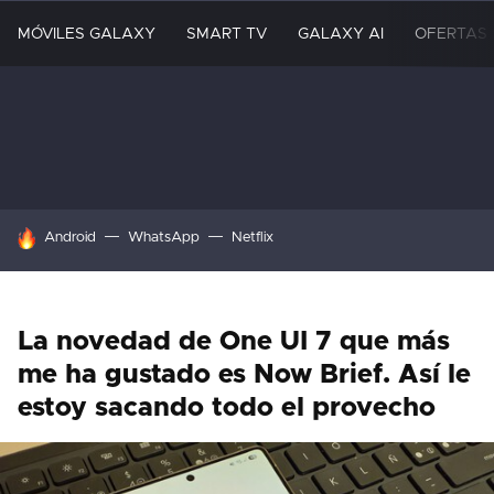
MÓVILES GALAXY
SMART TV
GALAXY AI
OFERTAS
HOY SE HABLA DE
Android
WhatsApp
Netflix
La novedad de One UI 7 que más
me ha gustado es Now Brief. Así le
estoy sacando todo el provecho