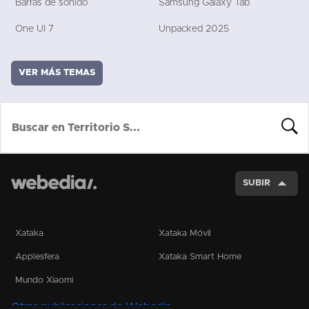
Barras de sonido
Samsung Galaxy Tab
One UI 7
Unpacked 2025
VER MÁS TEMAS
BUSCA
SUBIR
Xataka
Xataka Móvil
Applesfera
Xataka Smart Home
Mundo Xiaomi
Otras publicaciones de Webedia