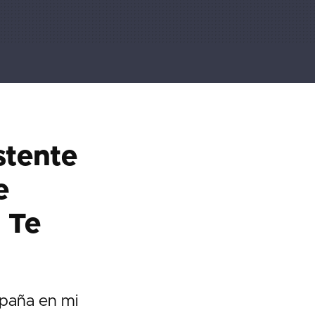
stente
e
 Te
mpaña en mi