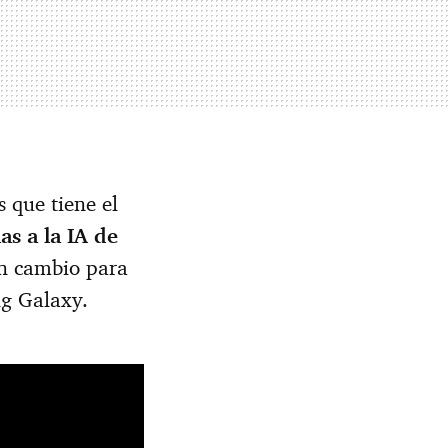
 que tiene el
as a la IA de
un cambio para
ng Galaxy.