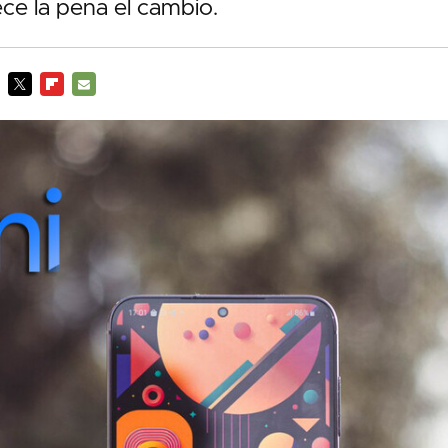
ece la pena el cambio.
TWITTER
FLIPBOARD
E-
MAIL