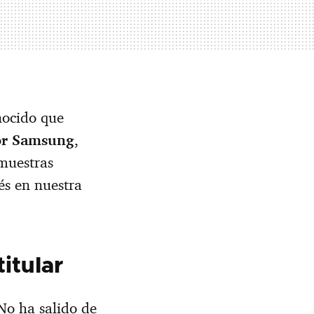
ocido que
por Samsung
,
muestras
és en nuestra
itular
 No ha salido de