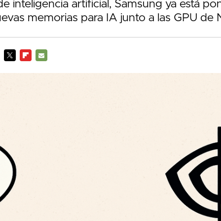
e inteligencia artificial, Samsung ya está po
evas memorias para IA junto a las GPU de
TWITTER
FLIPBOARD
E-
MAIL