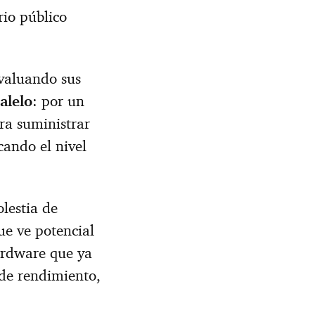
rio público
valuando sus
alelo
: por un
ra suministrar
cando el nivel
lestia de
ue ve potencial
hardware que ya
 de rendimiento,