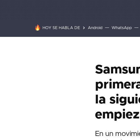
HOY SE HABLA DE
Android
WhatsApp
Samsun
primer
la sigu
empiez
En un movimie