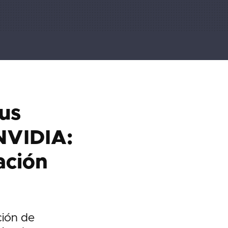
us
NVIDIA:
ación
ción de