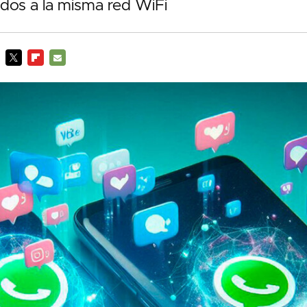
dos a la misma red WiFi
TWITTER
FLIPBOARD
E-
MAIL