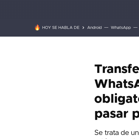
HOY SE HABLA DE
Android
WhatsApp
Transfe
WhatsA
obligat
pasar p
Se trata de u