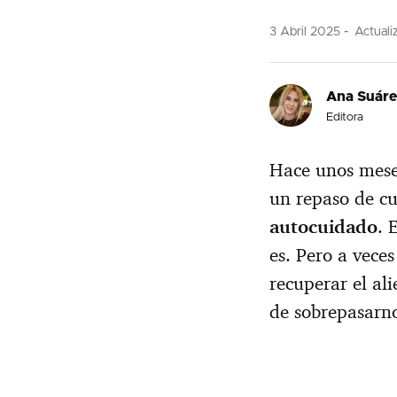
3 Abril 2025
Actuali
Ana Suár
Editora
Hace unos meses
un repaso de c
autocuidado
. 
es. Pero a vece
recuperar el ali
de sobrepasarno