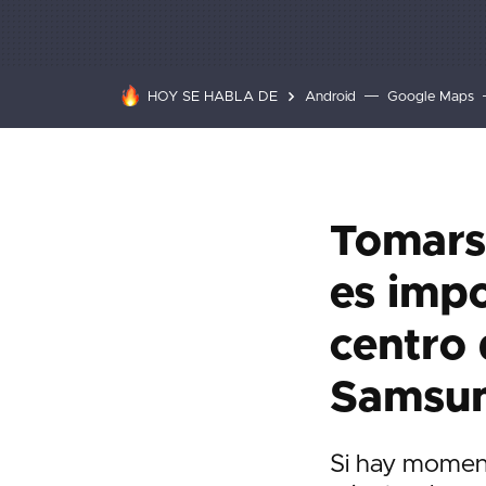
HOY SE HABLA DE
Android
Google Maps
Tomarse
es impo
centro 
Samsun
Si hay moment