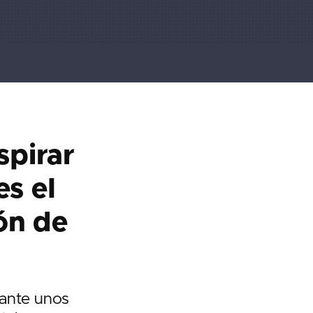
spirar
es el
ón de
rante unos