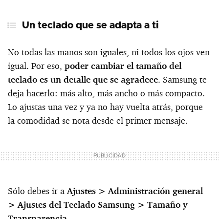
Un teclado que se adapta a ti
Un teclado que se adapta a ti
Adiós a andar cambiando de pantalla
Escribir con un sólo dedo, sin esfuerzo
No todas las manos son iguales, ni todos los ojos ven
igual. Por eso,
poder cambiar el tamaño del
Un teclado con estilo propio
teclado es un detalle que se agradece
. Samsung te
GIFs, stickers y hasta traducciones
deja hacerlo: más alto, más ancho o más compacto.
Lo ajustas una vez y ya no hay vuelta atrás, porque
Cambiar de idioma sin cambiar nada
la comodidad se nota desde el primer mensaje.
Sólo debes ir a
Ajustes > Administración general
> Ajustes del Teclado Samsung > Tamaño y
Transparencia
.