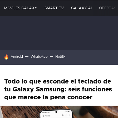
MÓVILES GALAXY
SMART TV
GALAXY AI
OFERTAS
HOY SE HABLA DE
Android
WhatsApp
Netflix
Todo lo que esconde el teclado de
tu Galaxy Samsung: seis funciones
que merece la pena conocer