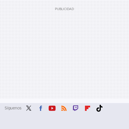
Síguenos
Twit
Fac
You
RSS
Twit
Flip
Tikt
ter
ebo
tub
ch
boa
ok