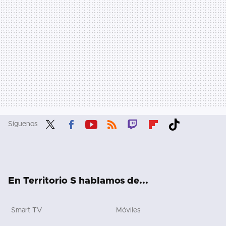
Síguenos
Twit
Fac
You
RSS
Twit
Flip
Tikt
ter
ebo
tub
ch
boa
ok
ok
e
rd
En Territorio S hablamos de...
Smart TV
Móviles