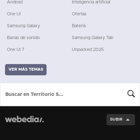
Android
Inteligencia artificial
One UI
Ofertas
Samsung Galaxy
Batería
Barras de sonido
Samsung Galaxy Tab
One UI 7
Unpacked 2025
VER MÁS TEMAS
BUSCA
SUBIR