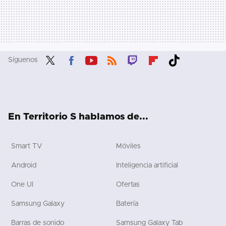
Síguenos
Twit
Fac
You
RSS
Twit
Flip
Tikt
ter
ebo
tub
ch
boa
ok
ok
e
rd
En Territorio S hablamos de...
Smart TV
Móviles
Android
Inteligencia artificial
One UI
Ofertas
Samsung Galaxy
Batería
Barras de sonido
Samsung Galaxy Tab