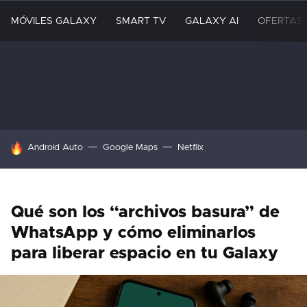
MÓVILES GALAXY
SMART TV
GALAXY AI
OFERTAS
HOY SE HABLA DE
Android Auto
Google Maps
Netflix
Qué son los “archivos basura” de
WhatsApp y cómo eliminarlos
para liberar espacio en tu Galaxy