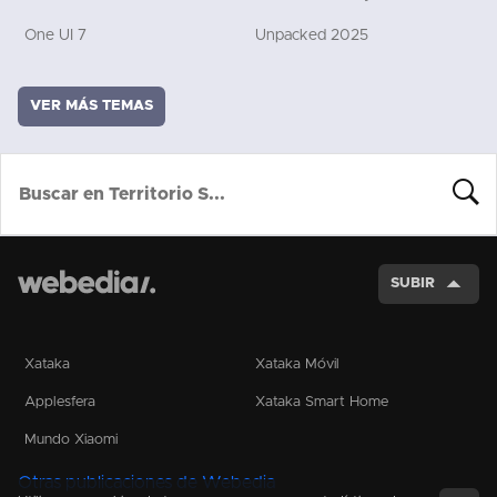
One UI 7
Unpacked 2025
VER MÁS TEMAS
BUSCA
SUBIR
Xataka
Xataka Móvil
Applesfera
Xataka Smart Home
Mundo Xiaomi
Otras publicaciones de Webedia