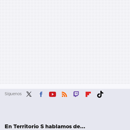
Síguenos
Twit
Fac
You
RSS
Twit
Flip
Tikt
ter
ebo
tub
ch
boa
ok
ok
e
rd
En Territorio S hablamos de...