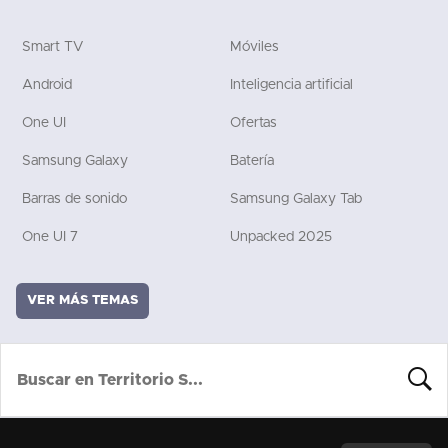
Smart TV
Móviles
Android
Inteligencia artificial
One UI
Ofertas
Samsung Galaxy
Batería
Barras de sonido
Samsung Galaxy Tab
One UI 7
Unpacked 2025
VER MÁS TEMAS
BUSCA