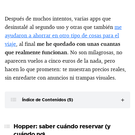
Después de muchos intentos, varias apps que
desinstalé al segundo uso y otras que también
me
ayudaron a ahorrar en otro tipo de cosas para el
viaje
, al final
me he quedado con unas cuantas
que realmente funcionan
. No son milagrosas, no
aparecen vuelos a cinco euros de la nada, pero
hacen lo que prometen: te muestran precios reales,
sin enredarte con anuncios ni trampas visuales.
Índice de Contenidos (5)
Hopper: saber cuándo reservar (y cuándo no)
Hopper: saber cuándo reservar (y
Skiplagged: encontrar rutas menos obvias (y a veces
cuándo no)
mucho más baratas)