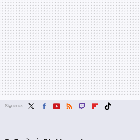
Síguenos
Twit
Fac
You
RSS
Twit
Flip
Tikt
ter
ebo
tub
ch
boa
ok
ok
e
rd