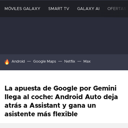
MÓVILES GALAXY
SMART TV
GALAXY AI
OFERTAS
HOY SE HABLA DE
Android
Google Maps
Netflix
Max
La apuesta de Google por Gemini
llega al coche: Android Auto deja
atrás a Assistant y gana un
asistente más flexible