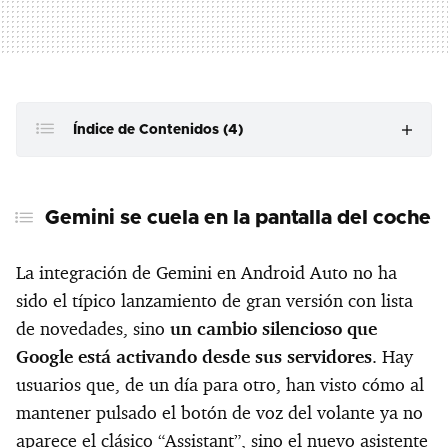
Índice de Contenidos (4)
Gemini se cuela en la pantalla del coche
Gemini se cuela en la pantalla del coche
Del comando rígido a la charla con contexto
Qué cambia realmente en el uso diario
La integración de Gemini en Android Auto no ha
sido el típico lanzamiento de gran versión con lista
Un despliegue gradual y con margen de mejora
de novedades, sino
un cambio silencioso que
Google está activando desde sus servidores
. Hay
usuarios que, de un día para otro, han visto cómo al
mantener pulsado el botón de voz del volante ya no
aparece el clásico “Assistant”, sino el nuevo asistente