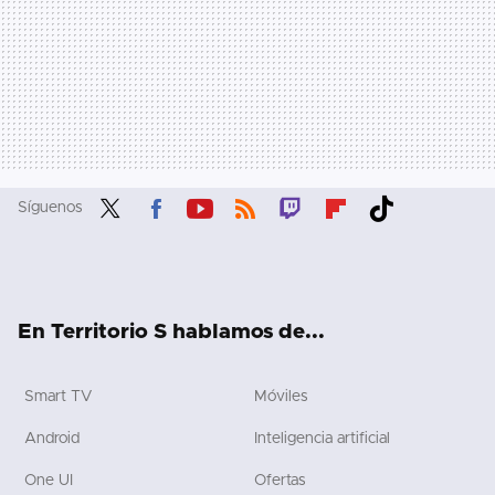
Síguenos
Twit
Fac
You
RSS
Twit
Flip
Tikt
ter
ebo
tub
ch
boa
ok
ok
e
rd
En Territorio S hablamos de...
Smart TV
Móviles
Android
Inteligencia artificial
One UI
Ofertas