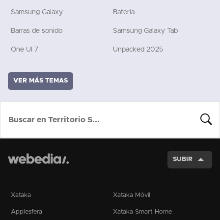
Samsung Galaxy
Batería
Barras de sonido
Samsung Galaxy Tab
One UI 7
Unpacked 2025
VER MÁS TEMAS
BUSCA
SUBIR
Xataka
Xataka Móvil
Applesfera
Xataka Smart Home